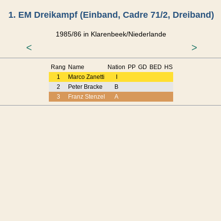
1. EM Dreikampf (Einband, Cadre 71/2, Dreiband)
1985/86 in Klarenbeek/Niederlande
<
>
Rang
Name
Nation
PP
GD
BED
HS
1
Marco Zanetti
I
2
Peter Bracke
B
3
Franz Stenzel
A