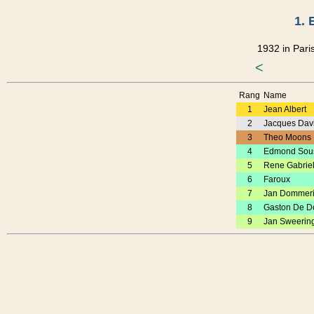
1. 
1932 in Pari
<
Rang
Name
1
Jean Albert
2
Jacques Dav
3
Theo Moons
4
Edmond Sou
5
Rene Gabrie
6
Faroux
7
Jan Dommer
8
Gaston De D
9
Jan Sweerin