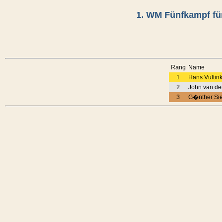
1. WM Fünfkampf für
Rang
Name
1
Hans Vultink
2
John van de
3
G�nther Sieb