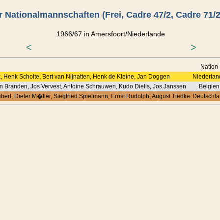
 Nationalmannschaften (Frei, Cadre 47/2, Cadre 71/2
1966/67 in Amersfoort/Niederlande
<
>
Nation
, Henk Scholte, Bert van Nijnatten, Henk de Kleine, Jan Doggen
Niederlan
n Branden, Jos Vervest, Antoine Schrauwen, Kudo Dielis, Jos Janssen
Belgien
ert, Dieter M�ller, Siegfried Spielmann, Ernst Rudolph, August Tiedke
Deutschla