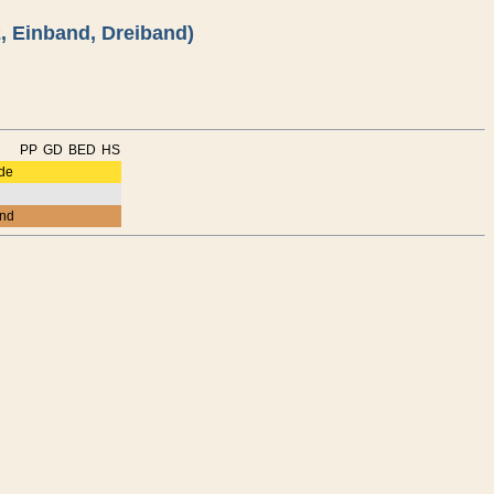
, Einband, Dreiband)
PP
GD
BED
HS
de
nd