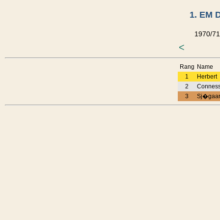
1. EM 
1970/71
<
Rang
Name
1
Herbert
2
Connes
3
Sj�gaa