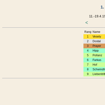
1.
11.-19.4.1
<
Rang
Name
1
Vesely
2
Dostal
3
Prayer
4
Hipp
5
Pollanz
6
Farkas
7
Hof
8
Schwindh
9
Liebentrit