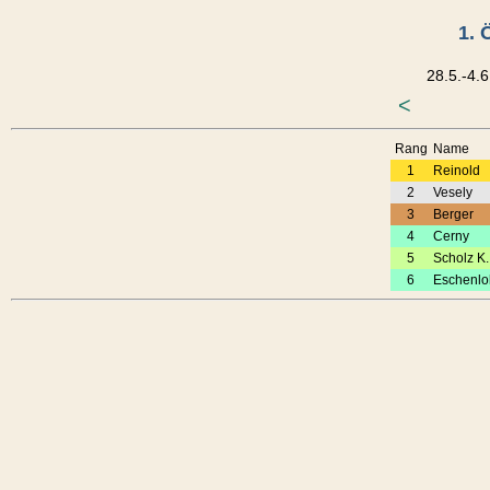
1. 
28.5.-4.6
<
Rang
Name
1
Reinold
2
Vesely
3
Berger
4
Cerny
5
Scholz K.
6
Eschenlo