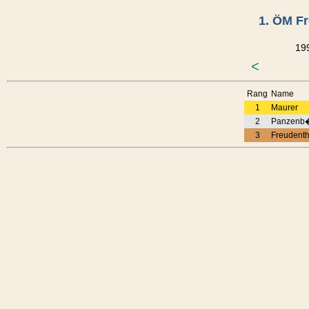
1. ÖM Fr
199
<
Rang
Name
1
Maurer
2
Panzenb
3
Freudenth