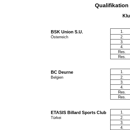
Qualifikatio
Klu
1.
BSK Union S.U.
Österreich
2.
3.
4.
Res.
Res.
1.
BC Deurne
Belgien
2.
3.
4.
Res.
Res.
1.
ETASIS Billard Sports Club
Türkei
2.
3.
4.