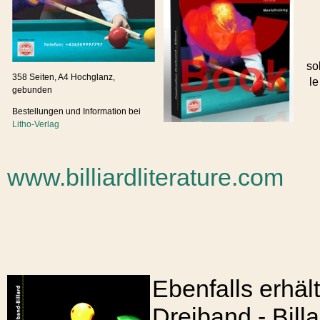
so
358 Seiten, A4 Hochglanz,
le
gebunden
Bestellungen und Information bei
Litho-Verlag
www.billiardliterature.com
Ebenfalls erhäl
Dreiband - Bill