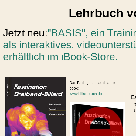
Lehrbuch v
Jetzt neu:
"BASIS", ein Train
als interaktives, videounters
erhältlich im iBook-Store.
Das Buch gibt es auch als e-
book:
www.billardbuch.de
Es
r
b