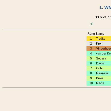
1. WM
30.6.-3.7.
<
Rang
Name
1
Tiedke
2
Kron
3
Vingerhoe
4
van der Ke
5
Soussa
6
Davin
7
Cote
8
Mairesse
9
Beke
10
Macia