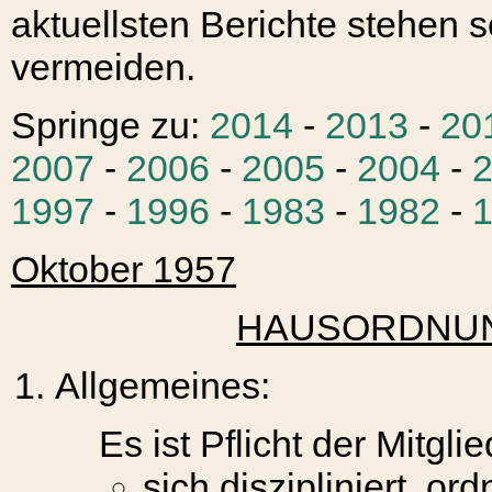
aktuellsten Berichte stehen s
vermeiden.
Springe zu:
2014
-
2013
-
20
2007
-
2006
-
2005
-
2004
-
1997
-
1996
-
1983
-
1982
-
Oktober 1957
HAUSORDNUN
Allgemeines:
Es ist Pflicht der Mitglie
sich diszipliniert, o