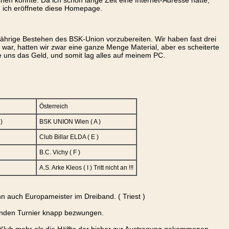
n könnte. Da ich schon lange Zeit eine Internet-Adresse hatte,
, ich eröffnete diese Homepage.
jährige Bestehen des BSK-Union vorzubereiten. Wir haben fast drei
ar, hatten wir zwar eine ganze Menge Material, aber es scheiterte
e uns das Geld, und somit lag alles auf meinem PC.
Österreich
)
BSK UNION Wien ( A )
Club Billar ELDA ( E )
B.C. Vichy ( F )
A.S. Arke Kleos ( I ) Tritt nicht an !!!
n auch Europameister im Dreiband. ( Triest )
nenden Turnier knapp bezwungen.