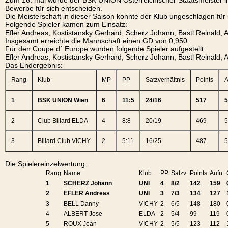
Zum 16. mal wurde der BSK UNION Österreichischer Staatsmeister in 
Bewerbe für sich entscheiden.
Die Meisterschaft in dieser Saison konnte der Klub ungeschlagen für 
Folgende Spieler kamen zum Einsatz:
Efler Andreas, Kostistansky Gerhard, Scherz Johann, Bastl Reinald, 
Insgesamt erreichte die Mannschaft einen GD von 0,950.
Für den Coupe d´ Europe wurden folgende Spieler aufgestellt:
Efler Andreas, Kostistansky Gerhard, Scherz Johann, Bastl Reinald, 
Das Endergebnis:
Rang
Klub
MP
PP
Satzverhältnis
Points
A
1
BSK UNION Wien
6
11:5
24/16
517
5
2
Club Billard ELDA
4
8:8
20/19
469
5
3
Billard Club VICHY
2
5:11
16/25
487
5
Die Spielereinzelwertung:
Rang
Name
Klub
PP
Satzv.
Points
Aufn.
1
SCHERZ Johann
UNI
4
8/2
142
159
2
EFLER Andreas
UNI
3
7/3
134
127
3
BELL Danny
VICHY
2
6/5
148
180
4
ALBERT Jose
ELDA
2
5/4
99
119
5
ROUX Jean
VICHY
2
5/5
123
112