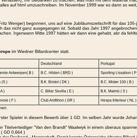
 verlassen), mir Gedanken zu machen, was man mit dem Material mache
 alles auf html umzuschreiben. Im November 1999 war es dann so weit
ritz Wenger) begonnen, uns auf eine Jubiläumszeitschrift für das 105-
 das nicht ganz ausgegangen ist. Sobald das Jahr 1997 angebrochen w
achen. Irgenwann Mitte 1997 hätten wir dann eine gehabt, abr da fehlt
urope
im Wiedner Billardcenter statt.
Deutschland
Portugal
demie Antwerpen( B )
B.C. Hilden ( BRD )
Sporting Lissabon ( P 
 (S )
B.K. Bristol ( DK )
B.C. Mister 100 ( B )
A )
C. Billar Sevilla ( E )
B.K. Malmö ( S )
voie ( F )
Club Amfitrion ( GR )
Hespa Interieur ( NL )
nen.
rster Spieler in diesem Bewerb über 1 GD. Im selben Jahr wurde Johan
der Titelverteidiger "Van den Brandt" Waalwiyk in einem überaus span
 ( GD 0,664 )