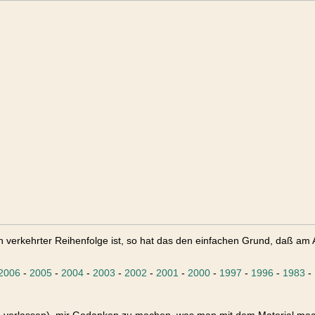
n verkehrter Reihenfolge ist, so hat das den einfachen Grund, daß am A
2006
-
2005
-
2004
-
2003
-
2002
-
2001
-
2000
-
1997
-
1996
-
1983
-