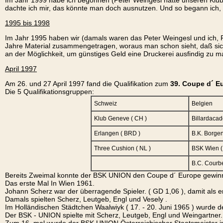
Im Jahr 1999 habe ich begonnen (Peter Weingesl hatte unseren Klub
dachte ich mir, das könnte man doch ausnutzen. Und so begann ich,
1995 bis 1998
Im Jahr 1995 haben wir (damals waren das Peter Weingesl und ich, F
Jahre Material zusammengetragen, woraus man schon sieht, daß sich
an der Möglichkeit, um günstiges Geld eine Druckerei ausfindig zu m
April 1997
Am 26. und 27 April 1997 fand die Qualifikation zum
39. Coupe d´ E
Die 5 Qualifikationsgruppen:
Schweiz
Belgien
Klub Geneve ( CH )
Billardaca
Erlangen ( BRD )
B.K. Borgen
Three Cushion ( NL )
BSK Wien ( 
B.C. Courbe
Bereits Zweimal konnte der BSK UNION den Coupe d´ Europe gewin
Das erste Mal In Wien 1961.
Johann Scherz war der überragende Spieler. ( GD 1,06 ), damit als e
Damals spielten Scherz, Leutgeb, Engl und Vesely .
Im Holländischen Städtchen Waalwiyk ( 17. - 20. Juni 1965 ) wurde 
Der BSK - UNION spielte mit Scherz, Leutgeb, Engl und Weingartner.