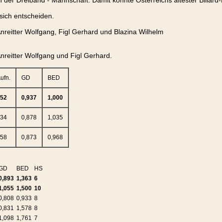
der Dreiband - Mannschaft. Damit konnte Österreichs ältester Billard
sich entscheiden.
Anreitter Wolfgang, Figl Gerhard und Blazina Wilhelm
Anreitter Wolfgang und Figl Gerhard.
ufn.
GD
BED
52
0,937
1,000
34
0,878
1,035
58
0,873
0,968
GD
BED
HS
0,893
1,363
6
1,055
1,500
10
0,808
0,933
8
0,831
1,578
8
1,098
1,761
7