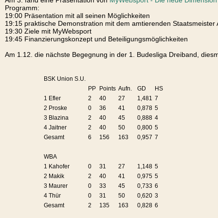
Am 3. fand eine Präsentation von
MyWebsport - Die neue Dimension i
Programm:
19:00 Präsentation mit all seinen Möglichkeiten
19:15 praktische Demonstration mit dem amtierenden Staatsmeister 
19:30 Ziele mit MyWebsport
19:45 Finanzierungskonzept und Beteiligungsmöglichkeiten
Am 1.12. die nächste Begegnung in der 1. Budesliga Dreiband, die
BSK Union S.U.
PP
Points
Aufn.
GD
HS
1 Efler
2
40
27
1,481
7
2 Proske
0
36
41
0,878
5
3 Blazina
2
40
45
0,888
4
4 Jaitner
2
40
50
0,800
5
Gesamt
6
156
163
0,957
7
WBA
1 Kahofer
0
31
27
1,148
5
2 Makik
2
40
41
0,975
5
3 Maurer
0
33
45
0,733
6
4 Thür
0
31
50
0,620
3
Gesamt
2
135
163
0,828
6