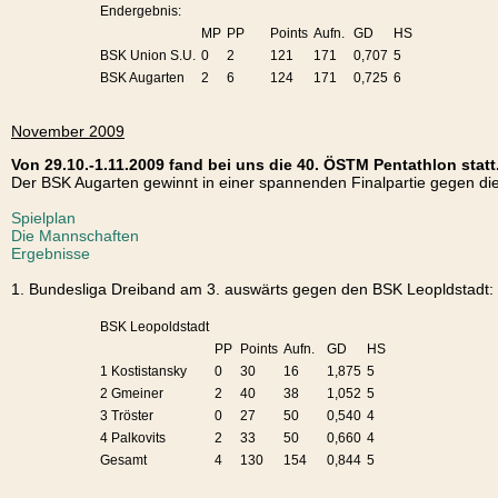
Endergebnis:
MP
PP
Points
Aufn.
GD
HS
BSK Union S.U.
0
2
121
171
0,707
5
BSK Augarten
2
6
124
171
0,725
6
November 2009
Von 29.10.-1.11.2009 fand bei uns die 40. ÖSTM Pentathlon statt
Der BSK Augarten gewinnt in einer spannenden Finalpartie gegen di
Spielplan
Die Mannschaften
Ergebnisse
1. Bundesliga Dreiband am 3. auswärts gegen den BSK Leopldstadt:
BSK Leopoldstadt
PP
Points
Aufn.
GD
HS
1 Kostistansky
0
30
16
1,875
5
2 Gmeiner
2
40
38
1,052
5
3 Tröster
0
27
50
0,540
4
4 Palkovits
2
33
50
0,660
4
Gesamt
4
130
154
0,844
5