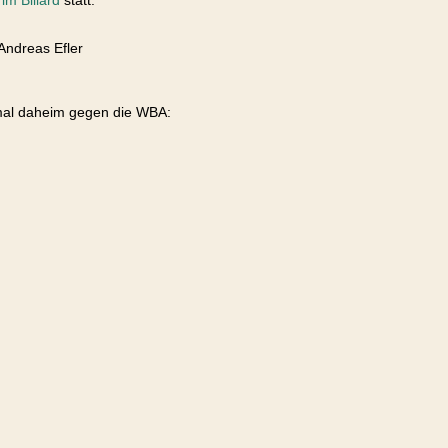
m Billard
statt.
Andreas Efler
smal daheim gegen die WBA: