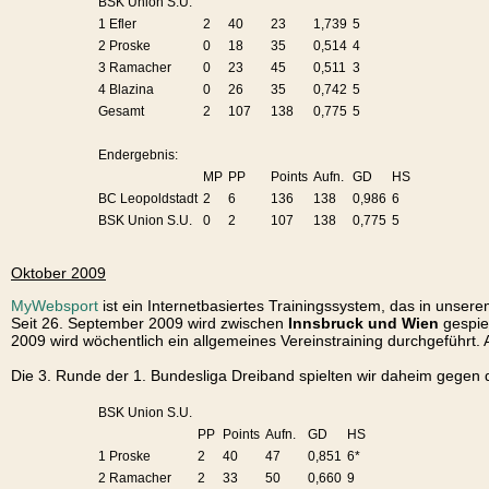
BSK Union S.U.
1 Efler
2
40
23
1,739
5
2 Proske
0
18
35
0,514
4
3 Ramacher
0
23
45
0,511
3
4 Blazina
0
26
35
0,742
5
Gesamt
2
107
138
0,775
5
Endergebnis:
MP
PP
Points
Aufn.
GD
HS
BC Leopoldstadt
2
6
136
138
0,986
6
BSK Union S.U.
0
2
107
138
0,775
5
Oktober 2009
MyWebsport
ist ein Internetbasiertes Trainingssystem, das in unserem
Seit 26. September 2009 wird zwischen
Innsbruck und Wien
gespiel
2009 wird wöchentlich ein allgemeines Vereinstraining durchgeführt. A
Die 3. Runde der 1. Bundesliga Dreiband spielten wir daheim gegen
BSK Union S.U.
PP
Points
Aufn.
GD
HS
1 Proske
2
40
47
0,851
6*
2 Ramacher
2
33
50
0,660
9