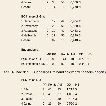
4 Jaitner
2
30
50
0,600
3
Gesamt
8
141
183
0,770
9
BC Immervoll Graz
1 Habermann
0
17
42
0,404
2
2 Sztatecsny
0
29
50
0,580
4
3 Rabatscher
0
19
41
0,463
2
4 Halbwirth
0
17
50
0,340
3
Gesamt
0
82
183
0,448
4
Endergebnis:
MP
PP
Points
Aufn.
GD
HS
BSK Union S.U.
2
8
141
183
0,770
9
BC Immervoll Graz
0
0
82
183
0,448
4
Die 5. Runde der 1. Bundesliga Dreiband spielten wir daheim gegen 
BSK Union S.U.
PP
Points
Aufn.
GD
HS
1 Efler
2
40
33
1,212
5
2 Proske
1
40
37
1,081
4
3 Blazina
0
19
39
0,487
3
4 Jaitner
0
26
50
0,520
2