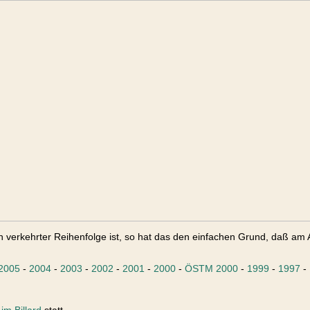
n verkehrter Reihenfolge ist, so hat das den einfachen Grund, daß am A
2005
-
2004
-
2003
-
2002
-
2001
-
2000
-
ÖSTM 2000
-
1999
-
1997
-