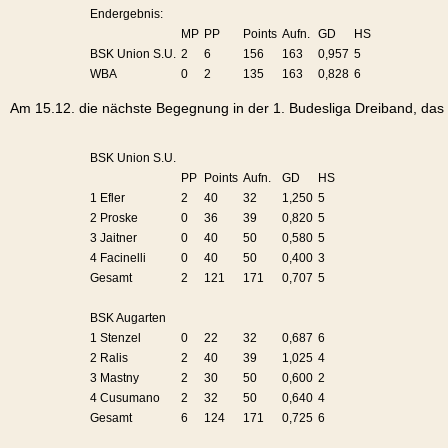
Endergebnis:
MP
PP
Points
Aufn.
GD
HS
BSK Union S.U.
2
6
156
163
0,957
5
WBA
0
2
135
163
0,828
6
Am 15.12. die nächste Begegnung in der 1. Budesliga Dreiband, das 
BSK Union S.U.
PP
Points
Aufn.
GD
HS
1 Efler
2
40
32
1,250
5
2 Proske
0
36
39
0,820
5
3 Jaitner
0
40
50
0,580
5
4 Facinelli
0
40
50
0,400
3
Gesamt
2
121
171
0,707
5
BSK Augarten
1 Stenzel
0
22
32
0,687
6
2 Ralis
2
40
39
1,025
4
3 Mastny
2
30
50
0,600
2
4 Cusumano
2
32
50
0,640
4
Gesamt
6
124
171
0,725
6