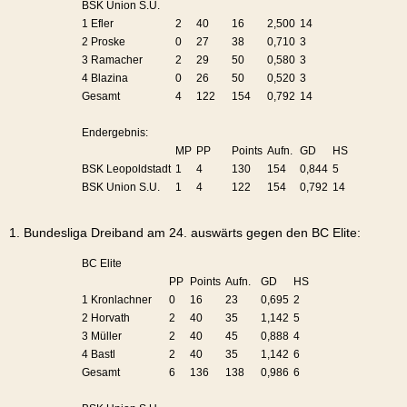
BSK Union S.U.
1 Efler
2
40
16
2,500
14
2 Proske
0
27
38
0,710
3
3 Ramacher
2
29
50
0,580
3
4 Blazina
0
26
50
0,520
3
Gesamt
4
122
154
0,792
14
Endergebnis:
MP
PP
Points
Aufn.
GD
HS
BSK Leopoldstadt
1
4
130
154
0,844
5
BSK Union S.U.
1
4
122
154
0,792
14
1. Bundesliga Dreiband am 24. auswärts gegen den BC Elite:
BC Elite
PP
Points
Aufn.
GD
HS
1 Kronlachner
0
16
23
0,695
2
2 Horvath
2
40
35
1,142
5
3 Müller
2
40
45
0,888
4
4 Bastl
2
40
35
1,142
6
Gesamt
6
136
138
0,986
6