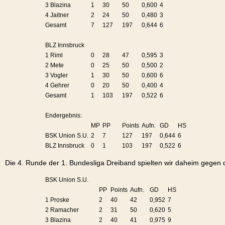
3 Blazina
1
30
50
0,600
4
4 Jaitner
2
24
50
0,480
3
Gesamt
7
127
197
0,644
6
BLZ Innsbruck
1 Riml
0
28
47
0,595
3
2 Mete
0
25
50
0,500
2
3 Vogler
1
30
50
0,600
6
4 Gehrer
0
20
50
0,400
4
Gesamt
1
103
197
0,522
6
Endergebnis:
MP
PP
Points
Aufn.
GD
HS
BSK Union S.U.
2
7
127
197
0,644
6
BLZ Innsbruck
0
1
103
197
0,522
6
Die 4. Runde der 1. Bundesliga Dreiband spielten wir daheim gegen
BSK Union S.U.
PP
Points
Aufn.
GD
HS
1 Proske
2
40
42
0,952
7
2 Ramacher
2
31
50
0,620
5
3 Blazina
2
40
41
0,975
9