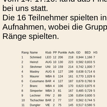
bei uns statt.
Die 16 Teilnehmer spielten i
Aufnahmen, wobei die Grupp
Ränge spielten.
Rang
Name
Klub
PP
Punkte
Aufn.
GD
BED
HS
1
Schmied
LEO
12
206
218
0,944
1,166
7
2
Heinzl
AUG
10
130
223
0,582
0,833
5
3
Strohmer
UNI
10
159
214
0,742
1,000
7
4
Mastny
AUG
6
127
199
0,638
0,714
6
5
Maurer
WBA
6
124
161
0,770
1,029
6
6
Cusumano
BAR
4
127
187
0,679
0,760
9
7
Branc
WBA
4
106
170
0,623
0,875
6
8
Simperler
WBA
3
81
167
0,485
0,729
5
9
Lechner
FAV
2
89
136
0,654
0,600
5
10
Tschachler
BAR
2
77
137
0,562
0,744
5
11
Dungler
VIE
2
75
145
0,517
0,580
5