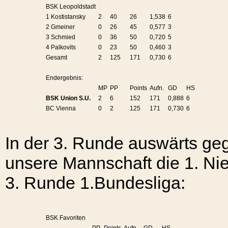
BSK Leopoldstadt
1 Kostistansky
2
40
26
1,538
6
2 Gmeiner
0
26
45
0,577
3
3 Schmied
0
36
50
0,720
5
4 Palkovits
0
23
50
0,460
3
Gesamt
2
125
171
0,730
6
Endergebnis:
MP
PP
Points
Aufn.
GD
HS
BSK Union S.U.
2
6
152
171
0,888
6
BC Vienna
0
2
125
171
0,730
6
In der 3. Runde auswärts g
unsere Mannschaft die 1. Ni
3. Runde
1.Bundesliga:
BSK Favoriten