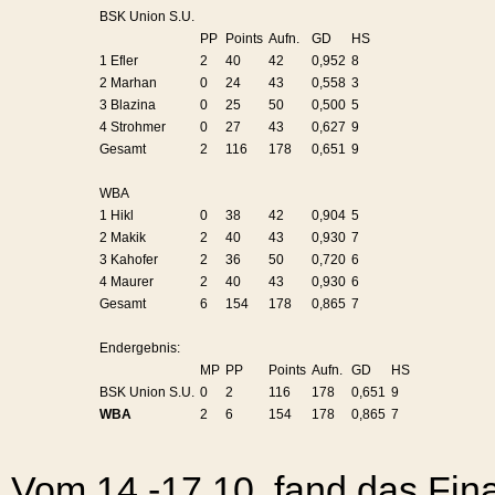
BSK Union S.U.
PP
Points
Aufn.
GD
HS
1 Efler
2
40
42
0,952
8
2 Marhan
0
24
43
0,558
3
3 Blazina
0
25
50
0,500
5
4 Strohmer
0
27
43
0,627
9
Gesamt
2
116
178
0,651
9
WBA
1 Hikl
0
38
42
0,904
5
2 Makik
2
40
43
0,930
7
3 Kahofer
2
36
50
0,720
6
4 Maurer
2
40
43
0,930
6
Gesamt
6
154
178
0,865
7
Endergebnis:
MP
PP
Points
Aufn.
GD
HS
BSK Union S.U.
0
2
116
178
0,651
9
WBA
2
6
154
178
0,865
7
Vom 14.-17.10. fand das Fin