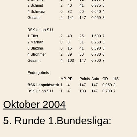
3 Schmid
2
40
41
0,975
5
4 Schwarz
0
32
50
0,640
4
Gesamt
4
141
147
0,959
8
BSK Union S.U.
1 Efler
2
40
25
1,600
7
2 Marhan
0
8
31
0,258
3
3 Blazina
0
16
41
0,390
3
4 Strohmer
2
39
50
0,780
6
Gesamt
4
103
147
0,700
7
Endergebnis:
MP
PP
Points
Aufn.
GD
HS
BSK Leopoldsatdt
1
4
147
147
0,959
8
BSK Union S.U.
1
4
103
147
0,700
7
Oktober 2004
5. Runde
1.Bundesliga: