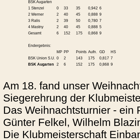
BSK Augarten
1 Stenzel
0
33
35
0,942
6
2 Werner
2
40
45
0,888
9
3 Ralis
2
39
50
0,780
7
4 Mastny
2
40
45
0,888
5
Gesamt
6
152
175
0,868
9
Endergebnis:
MP
PP
Points
Aufn.
GD
HS
BSK Union S.U.
0
2
143
175
0,817
7
BSK Augarten
2
6
152
175
0,868
9
Am 18. fand unser Weihnacht
Siegerehrung der Klubmeister
Das Weihnachtsturnier - ein 
Günter Felkel, Wilhelm Blazi
Die Klubmeisterschaft Einban