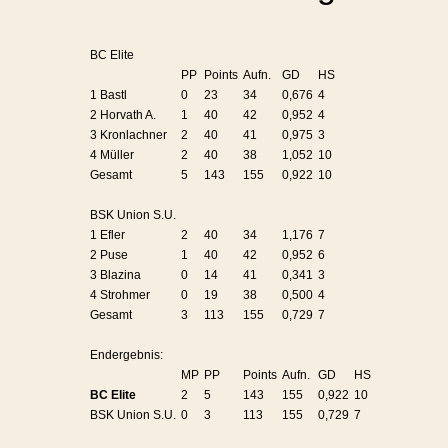
BC Elite
PP
Points
Aufn.
GD
HS
1 Bastl
0
23
34
0,676
4
2 Horvath A.
1
40
42
0,952
4
3 Kronlachner
2
40
41
0,975
3
4 Müller
2
40
38
1,052
10
Gesamt
5
143
155
0,922
10
BSK Union S.U.
1 Efler
2
40
34
1,176
7
2 Puse
1
40
42
0,952
6
3 Blazina
0
14
41
0,341
3
4 Strohmer
0
19
38
0,500
4
Gesamt
3
113
155
0,729
7
Endergebnis:
MP
PP
Points
Aufn.
GD
HS
BC Elite
2
5
143
155
0,922
10
BSK Union S.U.
0
3
113
155
0,729
7