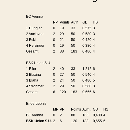
BC Vienna
PP
Points
Aufn.
GD
HS
1 Dungler
0
19
33
0,575
3
2 Vaclavec
2
29
50
0,580
3
3 Eckl
0
21
50
0,420
4
4 Reisinger
0
19
50
0,380
4
Gesamt
2
88
183
0,480
4
BSK Union S.U.
1 Efler
2
40
33
1,212
6
2 Blazina
0
27
50
0,540
4
3 Blaha
2
24
50
0,480
5
4 Strohmer
2
29
50
0,580
3
Gesamt
6
120
183
0,655
6
Endergebnis:
MP
PP
Points
Aufn.
GD
HS
BC Vienna
0
2
88
183
0,480
4
BSK Union S.U.
2
6
120
183
0,655
6