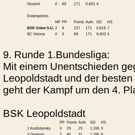
Gesamt
0
69
171
0,403
4
Endergebnis:
MP
PP
Points
Aufn.
GD
HS
BSK Union S.U.
2
8
157
171
0,918
7
BC Vienna
0
0
69
171
0,403
4
9. Runde
1.Bundesliga:
Mit einem Unentschieden ge
Leopoldstadt und der besten 
geht der Kampf um den 4. Pla
BSK Leopoldstadt
PP
Points
Aufn.
GD
HS
1 Kostistansky
0
29
25
1,160
3
2 Gmeiner
2
40
31
1,290
8