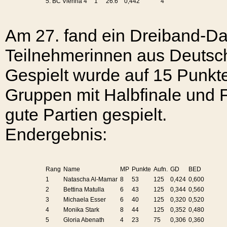
5. BC Vienna 4
1
26:6
0,442
4
Am 27. fand ein Dreiband-Da
Teilnehmerinnen aus Deutschl
Gespielt wurde auf 15 Punkt
Gruppen mit Halbfinale und 
gute Partien gespielt.
Endergebnis:
Rang
Name
MP
Punkte
Aufn.
GD
BED
1
Natascha Al-Mamar
8
53
125
0,424
0,600
2
Bettina Matulla
6
43
125
0,344
0,560
3
Michaela Esser
6
40
125
0,320
0,520
4
Monika Stark
8
44
125
0,352
0,480
5
Gloria Abenath
4
23
75
0,306
0,360