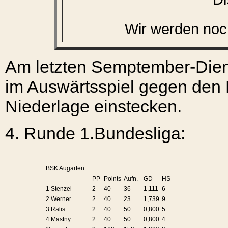
Wir werden noc
Am letzten Semptember-Dien
im Auswärtsspiel gegen den 
Niederlage einstecken.
4. Runde
1.Bundesliga:
BSK Augarten
PP
Points
Aufn.
GD
HS
1 Stenzel
2
40
36
1,111
6
2 Werner
2
40
23
1,739
9
3 Ralis
2
40
50
0,800
5
4 Mastny
2
40
50
0,800
4