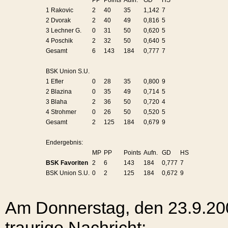
PP
Points
Aufn.
GD
HS
1 Rakovic
2
40
35
1,142
7
2 Dvorak
2
40
49
0,816
5
3 Lechner G.
0
31
50
0,620
5
4 Poschik
2
32
50
0,640
5
Gesamt
6
143
184
0,777
7
BSK Union S.U.
1 Efler
0
28
35
0,800
9
2 Blazina
0
35
49
0,714
5
3 Blaha
2
36
50
0,720
4
4 Strohmer
0
26
50
0,520
5
Gesamt
2
125
184
0,679
9
Endergebnis:
MP
PP
Points
Aufn.
GD
HS
BSK Favoriten
2
6
143
184
0,777
7
BSK Union S.U.
0
2
125
184
0,672
9
Am Donnerstag, den 23.9.200
traurige Nachricht: