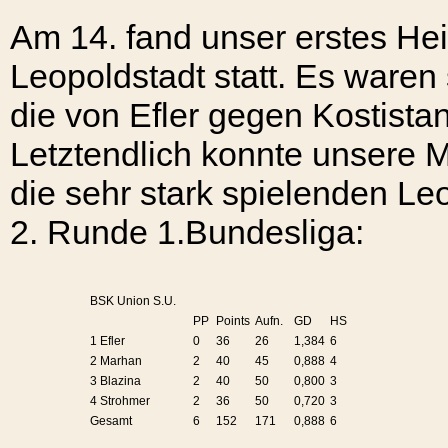
Am 14. fand unser erstes H
Leopoldstadt statt. Es waren
die von Efler gegen Kostista
Letztendlich konnte unsere 
die sehr stark spielenden Le
2. Runde
1.Bundesliga:
BSK Union S.U.
PP
Points
Aufn.
GD
HS
1 Efler
0
36
26
1,384
6
2 Marhan
2
40
45
0,888
4
3 Blazina
2
40
50
0,800
3
4 Strohmer
2
36
50
0,720
3
Gesamt
6
152
171
0,888
6