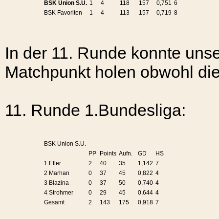
BSK Union S.U.
1
4
118
157
0,751
6
BSK Favoriten
1
4
113
157
0,719
8
In der 11. Runde konnte unse
Matchpunkt holen obwohl die
11. Runde
1.Bundesliga:
BSK Union S.U.
PP
Points
Aufn.
GD
HS
1 Efler
2
40
35
1,142
7
2 Marhan
0
37
45
0,822
4
3 Blazina
0
37
50
0,740
4
4 Strohmer
0
29
45
0,644
4
Gesamt
2
143
175
0,918
7