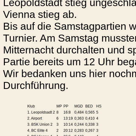
Leopoldstadt stieg ungeschlag
Vienna stieg ab.
Bis auf die Samstagpartien w
Turnier. Am Samstag mussten 
Mitternacht durchalten und s
Partie bereits um 12 Uhr beg
Wir bedanken uns hier nochma
Durchführung.
Klub
MP
PP
MGD
BED
HS
1. Leopoldsadt 2
8
16:8
0,484
0,565
5
2. Airport
6
13:19
0,363
0,410
4
3. BSK Union 2
3
10:14
0,244
0,338
3
4. BC Elite 4
2
20:12
0,283
0,267
3