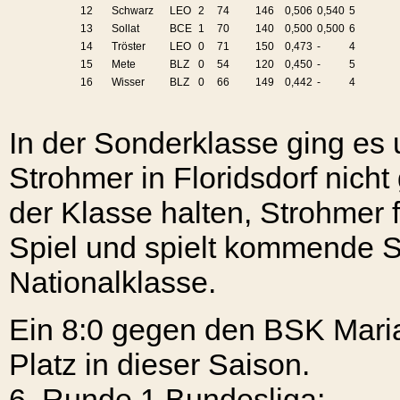
12
Schwarz
LEO
2
74
146
0,506
0,540
5
13
Sollat
BCE
1
70
140
0,500
0,500
6
14
Tröster
LEO
0
71
150
0,473
-
4
15
Mete
BLZ
0
54
120
0,450
-
5
16
Wisser
BLZ
0
66
149
0,442
-
4
In der Sonderklasse ging es
Strohmer in Floridsdorf nicht
der Klasse halten, Strohmer 
Spiel und spielt kommende S
Nationalklasse.
Ein 8:0 gegen den BSK Maria 
Platz in dieser Saison.
6. Runde
1.Bundesliga: