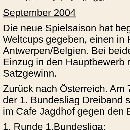
BME
0
0
87
176
0,494
8
September 2004
Die neue Spielsaison hat be
Weltcups gegeben, einen in 
Antwerpen/Belgien. Bei beide
Einzug in den Hauptbewerb 
Satzgewinn.
Zurück nach Österreich. Am 
der 1. Bundesliag Dreiband st
im Cafe Jagdhof gegen den 
1. Runde
1.Bundesliga: