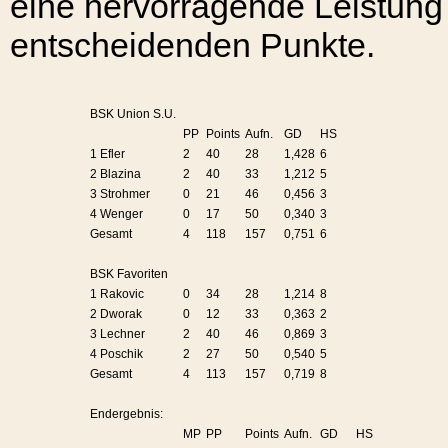
eine hervorragende Leistung 
entscheidenden Punkte.
BSK Union S.U.
PP
Points
Aufn.
GD
HS
1 Efler
2
40
28
1,428
6
2 Blazina
2
40
33
1,212
5
3 Strohmer
0
21
46
0,456
3
4 Wenger
0
17
50
0,340
3
Gesamt
4
118
157
0,751
6
BSK Favoriten
1 Rakovic
0
34
28
1,214
8
2 Dworak
0
12
33
0,363
2
3 Lechner
2
40
46
0,869
3
4 Poschik
2
27
50
0,540
5
Gesamt
4
113
157
0,719
8
Endergebnis:
MP
PP
Points
Aufn.
GD
HS