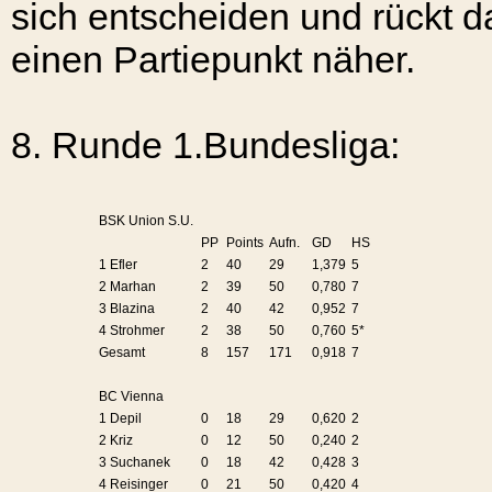
sich entscheiden und rückt 
einen Partiepunkt näher.
8. Runde
1.Bundesliga:
BSK Union S.U.
PP
Points
Aufn.
GD
HS
1 Efler
2
40
29
1,379
5
2 Marhan
2
39
50
0,780
7
3 Blazina
2
40
42
0,952
7
4 Strohmer
2
38
50
0,760
5*
Gesamt
8
157
171
0,918
7
BC Vienna
1 Depil
0
18
29
0,620
2
2 Kriz
0
12
50
0,240
2
3 Suchanek
0
18
42
0,428
3
4 Reisinger
0
21
50
0,420
4