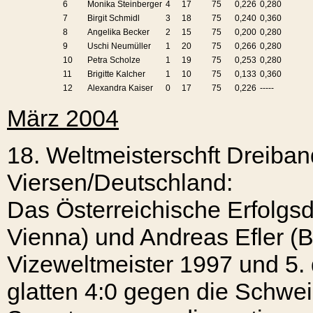
6
Monika Steinberger
4
17
75
0,226
0,280
7
Birgit Schmidl
3
18
75
0,240
0,360
8
Angelika Becker
2
15
75
0,200
0,280
9
Uschi Neumüller
1
20
75
0,266
0,280
10
Petra Scholze
1
19
75
0,253
0,280
11
Brigitte Kalcher
1
10
75
0,133
0,360
12
Alexandra Kaiser
0
17
75
0,226
-----
März 2004
18. Weltmeisterschft Dreiban
Viersen/Deutschland:
Das Österreichische Erfolgs
Vienna) und Andreas Efler (B
Vizeweltmeister 1997 und 5
glatten 4:0 gegen die Schwe