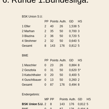
BSK Union S.U.
PP
Points
Aufn.
GD
HS
1 Efler
2
40
26
1,538
5
2 Marhan
2
35
50
0,700
3
3 Blazina
2
36
50
0,720
5
4 Strohmer
2
32
50
0,640
5
Gesamt
8
143
176
0,812
5
BME
PP
Points
Aufn.
GD
HS
1 Maschler
0
23
26
0,884
8
2 Gosztola
0
31
50
0,620
5*
3 Katschthaler
0
20
50
0,400
5
4 Guschlbauer
0
13
50
0,260
2
Gesamt
0
87
176
0,494
8
Endergebnis:
MP
PP
Points
Aufn.
GD
HS
BSK Union S.U.
2
8
143
176
0,812
5