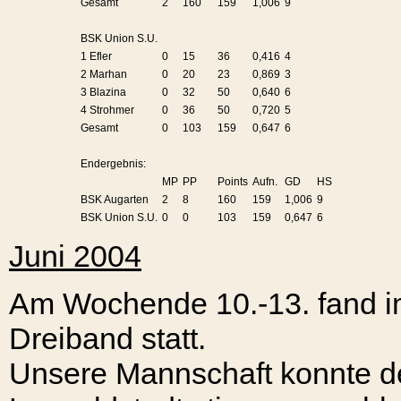
Gesamt
2
160
159
1,006
9
BSK Union S.U.
1 Efler
0
15
36
0,416
4
2 Marhan
0
20
23
0,869
3
3 Blazina
0
32
50
0,640
6
4 Strohmer
0
36
50
0,720
5
Gesamt
0
103
159
0,647
6
Endergebnis:
MP
PP
Points
Aufn.
GD
HS
BSK Augarten
2
8
160
159
1,006
9
BSK Union S.U.
0
0
103
159
0,647
6
Juni 2004
Am Wochende 10.-13. fand im
Dreiband statt.
Unsere Mannschaft konnte den