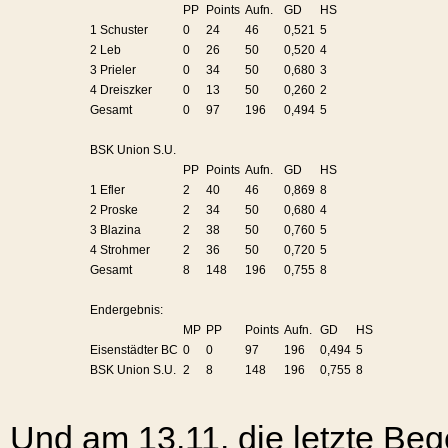
PP
Points
Aufn.
GD
HS
1 Schuster
0
24
46
0,521
5
2 Leb
0
26
50
0,520
4
3 Prieler
0
34
50
0,680
3
4 Dreiszker
0
13
50
0,260
2
Gesamt
0
97
196
0,494
5
BSK Union S.U.
PP
Points
Aufn.
GD
HS
1 Efler
2
40
46
0,869
8
2 Proske
2
34
50
0,680
4
3 Blazina
2
38
50
0,760
5
4 Strohmer
2
36
50
0,720
5
Gesamt
8
148
196
0,755
8
Endergebnis:
MP
PP
Points
Aufn.
GD
HS
Eisenstädter BC
0
0
97
196
0,494
5
BSK Union S.U.
2
8
148
196
0,755
8
Und am 13.11. die letzte B