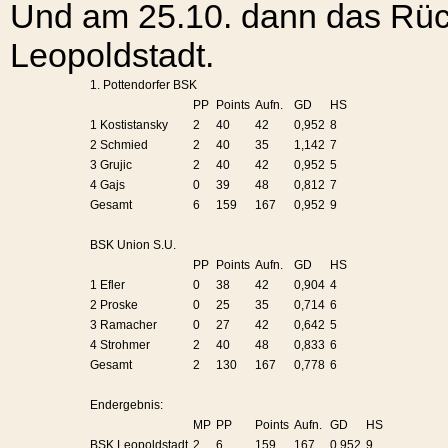
Und am 25.10. dann das Rü
Leopoldstadt.
1. Pottendorfer BSK
PP
Points
Aufn.
GD
HS
1 Kostistansky
2
40
42
0,952
8
2 Schmied
2
40
35
1,142
7
3 Grujic
2
40
42
0,952
5
4 Gajs
0
39
48
0,812
7
Gesamt
6
159
167
0,952
9
BSK Union S.U.
PP
Points
Aufn.
GD
HS
1 Efler
0
38
42
0,904
4
2 Proske
0
25
35
0,714
6
3 Ramacher
0
27
42
0,642
5
4 Strohmer
2
40
48
0,833
6
Gesamt
2
130
167
0,778
6
Endergebnis:
MP
PP
Points
Aufn.
GD
HS
BSK Leopoldstadt
2
6
159
167
0,952
9