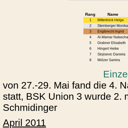
Rang
Name
1
Mitterböck Helga
2
Steinberger Monik
3
Englbrecht Ingrid
4
Al-Mamar Natasch
5
Grabner Elisabeth
6
Hingerl Heike
7
Stojisevic Daniela
8
Mölzer Samira
Einze
von 27.-29. Mai fand die 4. N
statt, BSK Union 3 wurde 2. m
Schmidinger
April 2011