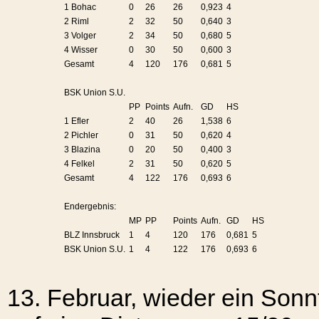
1 Bohac
0
26
26
0,923
4
2 Riml
2
32
50
0,640
3
3 Volger
2
34
50
0,680
5
4 Wisser
0
30
50
0,600
3
Gesamt
4
120
176
0,681
5
BSK Union S.U.
PP
Points
Aufn.
GD
HS
1 Efler
2
40
26
1,538
6
2 Pichler
0
31
50
0,620
4
3 Blazina
0
20
50
0,400
3
4 Felkel
2
31
50
0,620
5
Gesamt
4
122
176
0,693
6
Endergebnis:
MP
PP
Points
Aufn.
GD
HS
BLZ Innsbruck
1
4
120
176
0,681
5
BSK Union S.U.
1
4
122
176
0,693
6
13. Februar, wieder ein Sonn