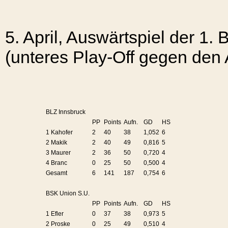
5. April, Auswärtspiel der 1
(unteres Play-Off gegen den 
BLZ Innsbruck
PP
Points
Aufn.
GD
HS
1 Kahofer
2
40
38
1,052
6
2 Makik
2
40
49
0,816
5
3 Maurer
2
36
50
0,720
4
4 Branc
0
25
50
0,500
4
Gesamt
6
141
187
0,754
6
BSK Union S.U.
PP
Points
Aufn.
GD
HS
1 Efler
0
37
38
0,973
5
2 Proske
0
25
49
0,510
4