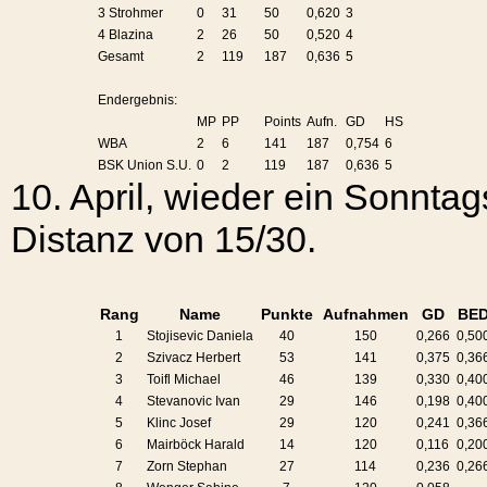
3 Strohmer
0
31
50
0,620
3
4 Blazina
2
26
50
0,520
4
Gesamt
2
119
187
0,636
5
Endergebnis:
MP
PP
Points
Aufn.
GD
HS
WBA
2
6
141
187
0,754
6
BSK Union S.U.
0
2
119
187
0,636
5
10. April, wieder ein Sonntag
Distanz von 15/30.
Rang
Name
Punkte
Aufnahmen
GD
BE
1
Stojisevic Daniela
40
150
0,266
0,50
2
Szivacz Herbert
53
141
0,375
0,36
3
Toifl Michael
46
139
0,330
0,40
4
Stevanovic Ivan
29
146
0,198
0,40
5
Klinc Josef
29
120
0,241
0,36
6
Mairböck Harald
14
120
0,116
0,20
7
Zorn Stephan
27
114
0,236
0,26