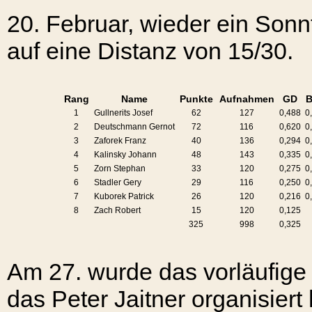
20. Februar, wieder ein Sonn
auf eine Distanz von 15/30.
Rang
Name
Punkte
Aufnahmen
GD
1
Gullnerits Josef
62
127
0,488
0
2
Deutschmann Gernot
72
116
0,620
0
3
Zaforek Franz
40
136
0,294
0
4
Kalinsky Johann
48
143
0,335
0
5
Zorn Stephan
33
120
0,275
0
6
Stadler Gery
29
116
0,250
0
7
Kuborek Patrick
26
120
0,216
0
8
Zach Robert
15
120
0,125
325
998
0,325
Am 27. wurde das vorläufige 
das Peter Jaitner organisier