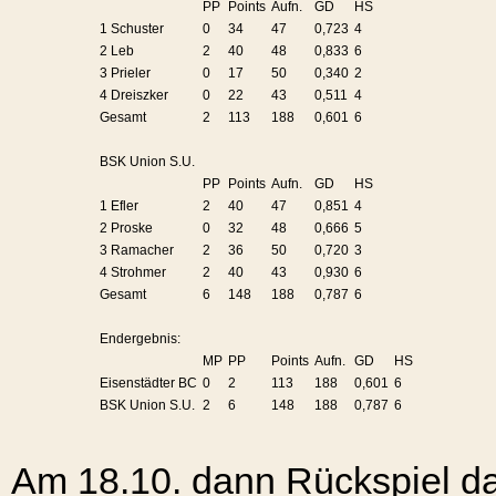
PP
Points
Aufn.
GD
HS
1 Schuster
0
34
47
0,723
4
2 Leb
2
40
48
0,833
6
3 Prieler
0
17
50
0,340
2
4 Dreiszker
0
22
43
0,511
4
Gesamt
2
113
188
0,601
6
BSK Union S.U.
PP
Points
Aufn.
GD
HS
1 Efler
2
40
47
0,851
4
2 Proske
0
32
48
0,666
5
3 Ramacher
2
36
50
0,720
3
4 Strohmer
2
40
43
0,930
6
Gesamt
6
148
188
0,787
6
Endergebnis:
MP
PP
Points
Aufn.
GD
HS
Eisenstädter BC
0
2
113
188
0,601
6
BSK Union S.U.
2
6
148
188
0,787
6
Am 18.10. dann Rückspiel d