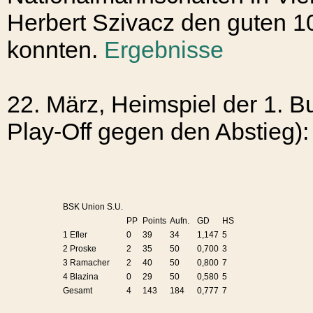
Herbert Szivacz den guten 1
konnten.
Ergebnisse
22. März, Heimspiel der 1. 
Play-Off gegen den Abstieg):
BSK Union S.U.
PP
Points
Aufn.
GD
HS
1 Efler
0
39
34
1,147
5
2 Proske
2
35
50
0,700
3
3 Ramacher
2
40
50
0,800
7
4 Blazina
0
29
50
0,580
5
Gesamt
4
143
184
0,777
7