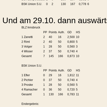
BSK Union S.U.
0
2
130
167
0,778
6
Und am 29.10. dann auswärts
BLZ Innsbruck
PP
Points
Aufn.
GD
HS
1 Zanetti
2
40
16
2,500
10
2 Riml
2
40
50
0,800
5
3 Volger
1
28
50
0,560
3
4 Wisser
2
37
50
0,740
4
Gesamt
7
145
166
0,873
10
BSK Union S.U.
PP
Points
Aufn.
GD
HS
1 Efler
0
29
16
1,812
11
2 Pichler
0
37
50
0,740
4
3 Proske
1
28
50
0,560
5
4 Ramacher
0
36
50
0,720
5
Gesamt
1
130
166
0,783
11
Endergebnis: