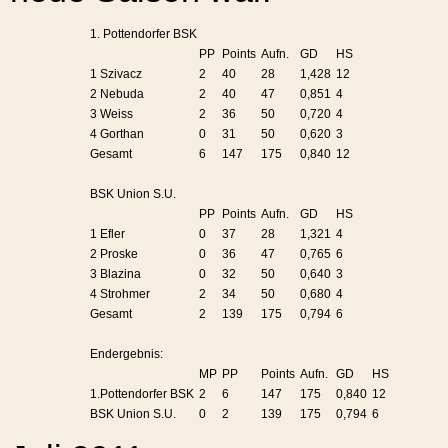
1. Pottendorfer BSK
PP
Points
Aufn.
GD
HS
1 Szivacz
2
40
28
1,428
12
2 Nebuda
2
40
47
0,851
4
3 Weiss
2
36
50
0,720
4
4 Gorthan
0
31
50
0,620
3
Gesamt
6
147
175
0,840
12
BSK Union S.U.
PP
Points
Aufn.
GD
HS
1 Efler
0
37
28
1,321
4
2 Proske
0
36
47
0,765
6
3 Blazina
0
32
50
0,640
3
4 Strohmer
2
34
50
0,680
4
Gesamt
2
139
175
0,794
6
Endergebnis:
MP
PP
Points
Aufn.
GD
HS
1.Pottendorfer BSK
2
6
147
175
0,840
12
BSK Union S.U.
0
2
139
175
0,794
6