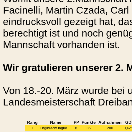
Facinelli, Martin Czada, Car
eindrucksvoll gezeigt hat, das
berechtigt ist und noch genüg
Mannschaft vorhanden ist.
Wir gratulieren unserer 2. 
Von 18.-20. März wurde bei 
Landesmeisterschaft Dreiba
Rang
Name
PP
Punkte
Aufnahmen
GD
1
Englbrecht Ingrid
8
85
200
0,42