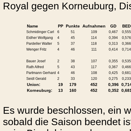
Royal gegen Korneuburg, Dist
Name
PP
Punkte
Aufnahmen
GD
BED
Schmidinger Carl
6
51
109
0,467
0,55
Eidher Wolfgang
4
45
114
0,394
0,57
Pardeller Walter
5
37
118
0,313
0,36
Wenger Fritz
4
46
111
0,414
0,71
Bauer Josef
2
38
107
0,355
0,53
Rath Alfred
5
43
117
0,367
0,46
Partmann Gerhard
4
46
108
0,425
0,68
Seidl Gerald
2
33
120
0,275
0,23
Union:
19
179
452
0,396
0,71
Korneuburg:
13
160
452
0,352
0,68
Es wurde beschlossen, ein we
sobald die Saison beendet ist