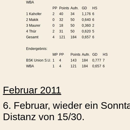
WBA
PP
Points
Aufn.
GD
HS
1 Kahofer
2
40
34
1,176
6
2 Makik
0
32
50
0,640
6
3 Maurer
0
18
50
0,360
2
4 Thür
2
31
50
0,620
5
Gesamt
4
121
184
0,657
6
Endergebnis:
MP
PP
Points
Aufn.
GD
HS
BSK Union S.U.
1
4
143
184
0,777
7
WBA
1
4
121
184
0,657
6
Februar 2011
6. Februar, wieder ein Sonnta
Distanz von 15/30.