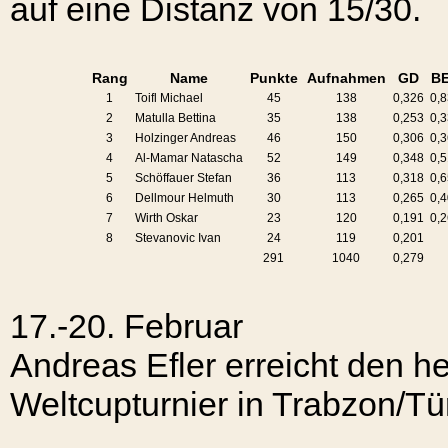
auf eine Distanz von 15/30.
Rang
Name
Punkte
Aufnahmen
GD
B
1
Toifl Michael
45
138
0,326
0,
2
Matulla Bettina
35
138
0,253
0,
3
Holzinger Andreas
46
150
0,306
0,
4
Al-Mamar Natascha
52
149
0,348
0,
5
Schöffauer Stefan
36
113
0,318
0,
6
Dellmour Helmuth
30
113
0,265
0,
7
Wirth Oskar
23
120
0,191
0,
8
Stevanovic Ivan
24
119
0,201
291
1040
0,279
17.-20. Februar
Andreas Efler erreicht den h
Weltcupturnier in Trabzon/Tü