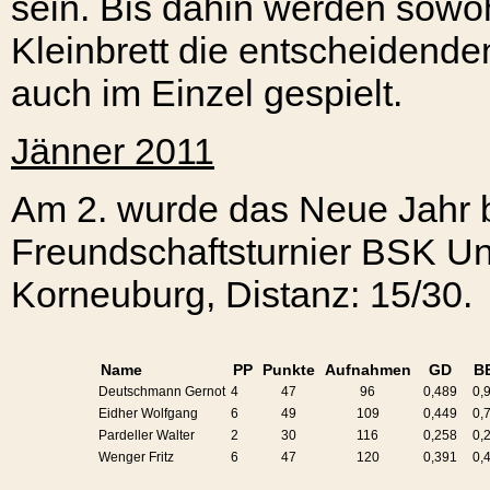
sein. Bis dahin werden sowo
Kleinbrett die entscheidende
auch im Einzel gespielt.
Jänner 2011
Am 2. wurde das Neue Jahr b
Freundschaftsturnier BSK U
Korneuburg, Distanz: 15/30.
Name
PP
Punkte
Aufnahmen
GD
B
Deutschmann Gernot
4
47
96
0,489
0,
Eidher Wolfgang
6
49
109
0,449
0,
Pardeller Walter
2
30
116
0,258
0,
Wenger Fritz
6
47
120
0,391
0,