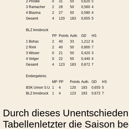
2 Proske
0
31
50
0,620
5
3 Ramacher
2
28
50
0,560
4
4 Blazina
2
27
50
0,580
4
Gesamt
4
120
183
0,655
5
BLZ Innsbruck
PP
Points
Aufn.
GD
HS
1 Bohac
2
40
33
1,212
6
2 Riml
2
40
50
0,800
7
3 Wisser
0
21
50
0,420
3
4 Volger
0
22
50
0,440
4
Gesamt
4
123
183
0,672
7
Endergebnis:
MP
PP
Points
Aufn.
GD
HS
BSK Union S.U.
1
4
120
183
0,655
5
BLZ Innsbruck
1
4
123
183
0,672
7
Durch dieses Unentschieden w
Tabellenletzter die Saison b