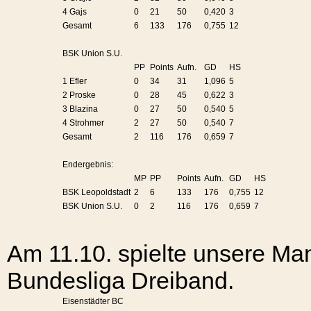
4 Gajs
0
21
50
0,420
3
Gesamt
6
133
176
0,755
12
BSK Union S.U.
PP
Points
Aufn.
GD
HS
1 Efler
0
34
31
1,096
5
2 Proske
0
28
45
0,622
3
3 Blazina
0
27
50
0,540
5
4 Strohmer
2
27
50
0,540
7
Gesamt
2
116
176
0,659
7
Endergebnis:
MP
PP
Points
Aufn.
GD
HS
BSK Leopoldstadt
2
6
133
176
0,755
12
BSK Union S.U.
0
2
116
176
0,659
7
Am 11.10. spielte unsere Man
Bundesliga Dreiband.
Eisenstädter BC