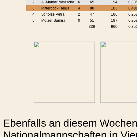
2
Al-Mamar Natascha
6
65
194
0,33
3
Mitterböck Helga
4
88
183
0,48
4
Scholze Petra
2
47
186
0,25
5
Mölzer Samira
0
51
197
0,25
336
960
0,35
Ebenfalls an diesem Wochene
Nationalmannschaften in Viers