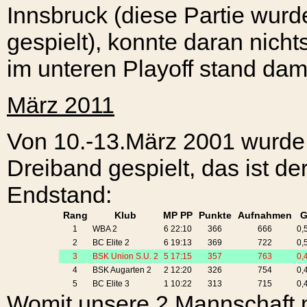
Innsbruck (diese Partie wur
gespielt), konnte daran nich
im unteren Playoff stand dami
März 2011
Von 10.-13.März 2001 wurde b
Dreiband gespielt, das ist d
Endstand:
Rang
Klub
MP PP
Punkte
Aufnahmen
1
WBA 2
6 22:10
366
666
0,
2
BC Elite 2
6 19:13
369
722
0,
3
BSK Union S.U. 2
5 17:15
357
763
0,
4
BSK Augarten 2
2 12:20
326
754
0,
5
BC Elite 3
1 10:22
313
715
0,
Womit unsere 2.Mannschaft 