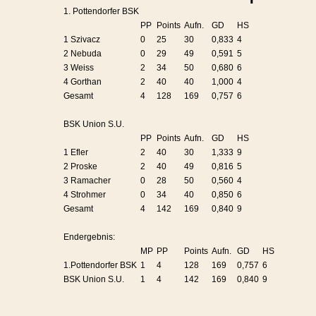
1. Pottendorfer BSK
PP
Points
Aufn.
GD
HS
1 Szivacz
0
25
30
0,833
4
2 Nebuda
0
29
49
0,591
5
3 Weiss
2
34
50
0,680
6
4 Gorthan
2
40
40
1,000
4
Gesamt
4
128
169
0,757
6
BSK Union S.U.
PP
Points
Aufn.
GD
HS
1 Efler
2
40
30
1,333
9
2 Proske
2
40
49
0,816
5
3 Ramacher
0
28
50
0,560
4
4 Strohmer
0
34
40
0,850
6
Gesamt
4
142
169
0,840
9
Endergebnis:
MP
PP
Points
Aufn.
GD
HS
1.Pottendorfer BSK
1
4
128
169
0,757
6
BSK Union S.U.
1
4
142
169
0,840
9