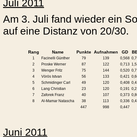
Juli 2011
Am 3. Juli fand wieder ein So
auf eine Distanz von 20/30.
Rang
Name
Punkte
Aufnahmen
GD
B
1
Facinelli Günther
79
139
0,568
0,
2
Proske Werner
87
122
0,713
1,
3
Wenger Fritz
75
144
0,520
0,
4
Vörös Istvan
56
133
0,421
0,
5
Schmidinger Carl
49
120
0,408
0,
6
Lang Christian
23
120
0,191
0,
7
Zaforek Franz
40
107
0,373
0,
8
Al-Mamar Natascha
38
113
0,336
0,
447
998
0,447
Juni 2011