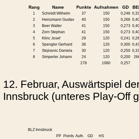
Rang
Name
Punkte
Aufnahmen
GD
BE
1
Schmidt Wilhelm
37
150
0,246
0,3
2
Heinzmann Gustav
40
150
0,266
0,4
3
Beer Walter
41
150
0,273
0,4
4
Zorn Stephan
41
150
0,273
0,4
5
Klinc Josef
29
120
0,241
0,2
6
Spengler Gerhard
36
120
0,300
0,4
7
Stojisevic Daniela
30
120
0,250
0,3
8
Simperler Johann
24
120
0,200
26
278
1080
0,257
12. Februar, Auswärtspiel de
Innsbruck (unteres Play-Off 
BLZ Innsbruck
PP
Points
Aufn.
GD
HS