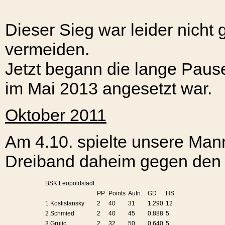
Dieser Sieg war leider nicht
vermeiden.
Jetzt begann die lange Pause
im Mai 2013 angesetzt war.
Oktober 2011
Am 4.10. spielte unsere Mann
Dreiband daheim gegen den 
BSK Leopoldstadt
PP
Points
Aufn.
GD
HS
1 Kostistansky
2
40
31
1,290
12
2 Schmied
2
40
45
0,888
5
3 Grujic
2
32
50
0,640
5