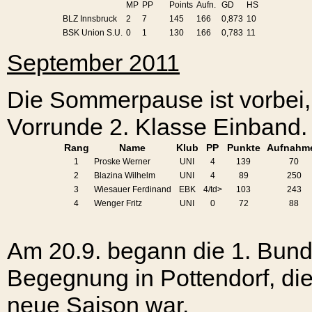
MP
PP
Points
Aufn.
GD
HS
BLZ Innsbruck
2
7
145
166
0,873
10
BSK Union S.U.
0
1
130
166
0,783
11
September 2011
Die Sommerpause ist vorbei, 
Vorrunde 2. Klasse Einband.
Rang
Name
Klub
PP
Punkte
Aufnahm
1
Proske Werner
UNI
4
139
70
2
Blazina Wilhelm
UNI
4
89
250
3
Wiesauer Ferdinand
EBK
4/td>
103
243
4
Wenger Fritz
UNI
0
72
88
Am 20.9. begann die 1. Bund
Begegnung in Pottendorf, die 
neue Saison war.