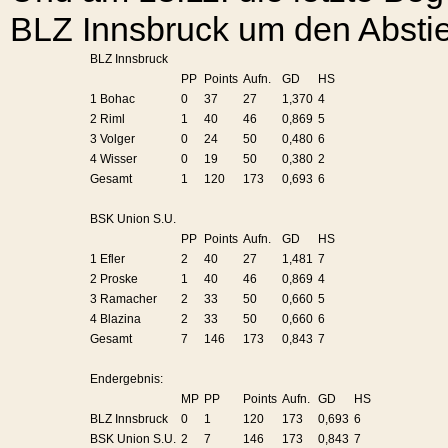
BLZ Innsbruck um den Abstieg
BLZ Innsbruck
PP
Points
Aufn.
GD
HS
1 Bohac
0
37
27
1,370
4
2 Riml
1
40
46
0,869
5
3 Volger
0
24
50
0,480
6
4 Wisser
0
19
50
0,380
2
Gesamt
1
120
173
0,693
6
BSK Union S.U.
PP
Points
Aufn.
GD
HS
1 Efler
2
40
27
1,481
7
2 Proske
1
40
46
0,869
4
3 Ramacher
2
33
50
0,660
5
4 Blazina
2
33
50
0,660
6
Gesamt
7
146
173
0,843
7
Endergebnis:
MP
PP
Points
Aufn.
GD
HS
BLZ Innsbruck
0
1
120
173
0,693
6
BSK Union S.U.
2
7
146
173
0,843
7