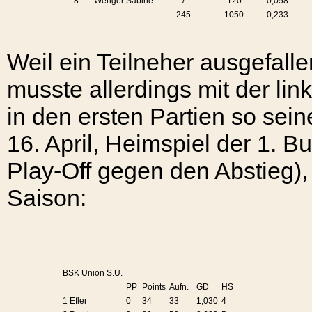
8
Wenger Sabine
7
120
0,058
245
1050
0,233
Weil ein Teilneher ausgefalle
musste allerdings mit der li
in den ersten Partien so sein
16. April, Heimspiel der 1. 
Play-Off gegen den Abstieg),
Saison:
BSK Union S.U.
PP
Points
Aufn.
GD
HS
1 Efler
0
34
33
1,030
4